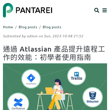
Skip to main content
HEADING 2
ITEM 1
ITEM 5
ITEM 2
ITEM 6
ITEM 3
ITEM 7
Home
Blog posts
Blog posts
ITEM 4
ITEM 8
Body
Submitted by
admin
on
Sun, 2023-10-08 21:52
通過 Atlassian 產品提升遠程工
Body
作的效能：初學者使用指南