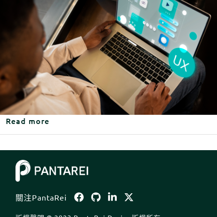
about DruStack - Drupal 網站管理平台 | Pan
Read more
Body
關注PantaRei