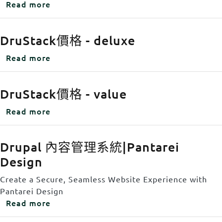
about DruStack價格 - premium
Body
Read more
DruStack價格 - deluxe
about DruStack價格 - deluxe
Body
Read more
DruStack價格 - value
about DruStack價格 - value
Body
Read more
Drupal 內容管理系統|Pantarei
Design
Body
Create a Secure, Seamless Website Experience with
Pantarei Design
about Drupal 內容管理系統|Pantarei Desig
Read more