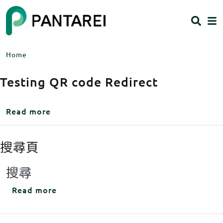
Skip to main content
HEADING 2
ITEM 1
ITEM 5
ITEM 2
ITEM 6
ITEM 3
ITEM 7
Home
ITEM 4
ITEM 8
Body
Testing QR code Redirect
Body
about Testing QR code Redirect
Read more
搜尋頁
Body
搜尋
about 搜尋頁
Read more