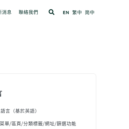
新消息
聯絡我們
EN
繁中
简中
ropdown
ITEM 4
ITEM 8
言
種語言（基於英語）
菜單/區頁/分類標籤/網址/篩選功能