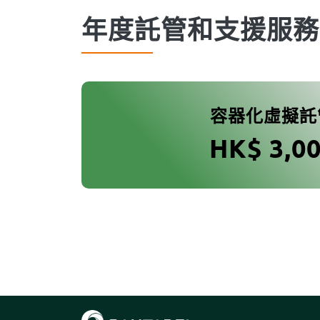
年度託管和支援服務
容器化虛擬託
HK$ 3,0
Body