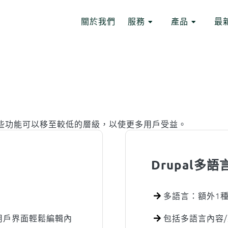
Header
關於我們
服務
產品
最
HEADING 2
Toggle Dropdown
Toggle D
ITEM 2
ITEM 3
ITEM 6
ITEM 7
估哪些功能可以移至較低的層級，以使更多用戶受益。
Drupal多語
多語言：額外1
的用戶界面輕鬆編輯內
包括多語言內容/